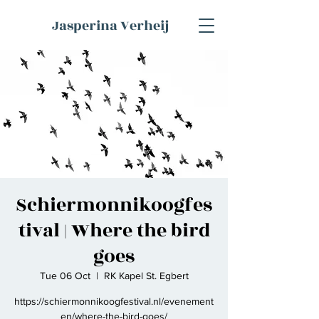
Jasperina Verheij
Schiermonnikoogfes
tival | Where the bird
goes
Tue 06 Oct
  |  
RK Kapel St. Egbert
https://schiermonnikoogfestival.nl/evenement
en/where-the-bird-goes/