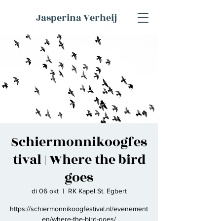
Jasperina Verheij
Schiermonnikoogfes
tival | Where the bird
goes
di 06 okt
  |  
RK Kapel St. Egbert
https://schiermonnikoogfestival.nl/evenement
en/where-the-bird-goes/