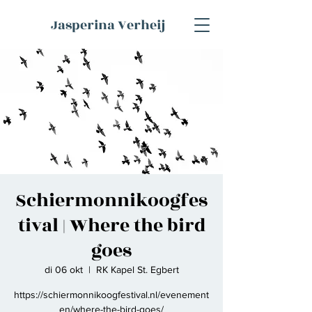
Jasperina Verheij
Schiermonnikoogfes
tival | Where the bird
goes
di 06 okt
  |  
RK Kapel St. Egbert
https://schiermonnikoogfestival.nl/evenement
en/where-the-bird-goes/