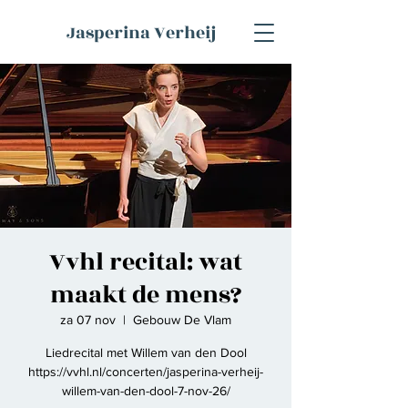
Jasperina Verheij
Vvhl recital: wat
maakt de mens?
za 07 nov
  |  
Gebouw De Vlam
Liedrecital met Willem van den Dool
https://vvhl.nl/concerten/jasperina-verheij-
willem-van-den-dool-7-nov-26/